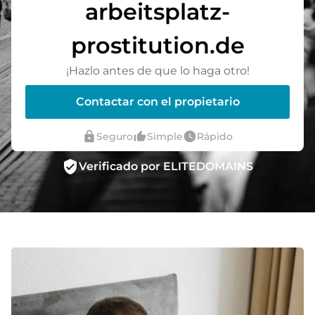
arbeitsplatz-
prostitution.de
¡Hazlo antes de que lo haga otro!
Contactar con el propietario
lock
thumb_up_alt
watch_later
Seguro
Simple
Rápido
verified_user
Verificado por ELITEDOMAINS