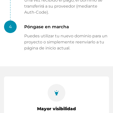
Una vez recibido el pago, el dominio se
transferirá a su proveedor (mediante
Auth-Code).
4
Póngase en marcha
Puedes utilizar tu nuevo dominio para un
proyecto o simplemente reenviarlo a tu
página de inicio actual.
highlight
Mayor visibilidad