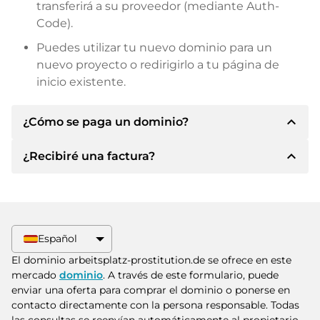
transferirá a su proveedor (mediante Auth-
Code).
Puedes utilizar tu nuevo dominio para un
nuevo proyecto o redirigirlo a tu página de
inicio existente.
expand_less
¿Cómo se paga un dominio?
expand_less
¿Recibiré una factura?
Tras llegar a un acuerdo, el propietario le
informará de los detalles del pago. A
continuación, el propietario le facilitará los datos
Sí, el vendedor le enviará la factura
bancarios SEPA y, si lo desea, también le ofrecerá
correspondiente. Para precios de compra
Paypal u otros métodos de pago.
superiores, también recibirá un contrato de
Español
compra adicional si lo solicita.
Indique siempre el nombre de dominio y el
El dominio arbeitsplatz-prostitution.de se ofrece en este
número de factura al realizar la transferencia.
mercado
dominio
. A través de este formulario, puede
enviar una oferta para comprar el dominio o ponerse en
contacto directamente con la persona responsable. Todas