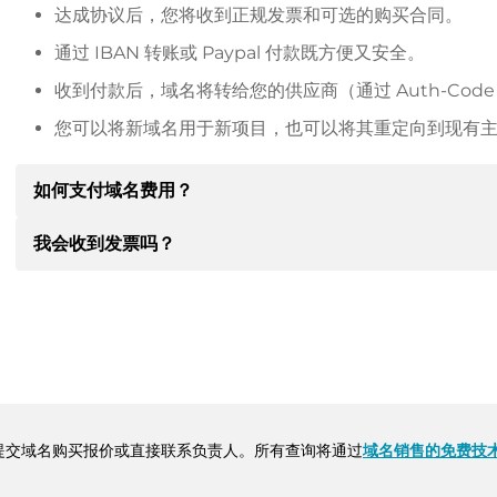
达成协议后，您将收到正规发票和可选的购买合同。
通过 IBAN 转账或 Paypal 付款既方便又安全。
收到付款后，域名将转给您的供应商（通过 Auth-Cod
您可以将新域名用于新项目，也可以将其重定向到现有
如何支付域名费用？
我会收到发票吗？
达成协议后，房东将通知您付款细节。房主随后会向您提供 SE
其他付款方式。
是的，卖方会向您寄送正规发票。如果购买价格较高，您还
转账时请务必注明域名和发票号码。
提交域名购买报价或直接联系负责人。所有查询将通过
域名销售的免费技