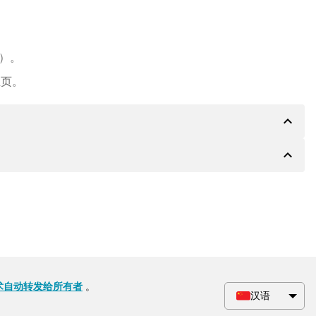
e）。
主页。
expand_less
expand_less
PA 银行的详细信息，如果需要，还可以提供 Paypal 或
会根据要求收到一份额外的购买合同。
术自动转发给所有者
。
汉语