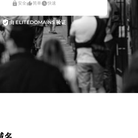
lock
thumb_up_alt
watch_later
安全
简单
快速
verified_user
由 ELITEDOMAINS 验证
域名