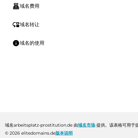
point_of_sale
域名费用
move_down
域名转让
info
域名的使用
域名arbeitsplatz-prostitution.de 由
域名市场
提供。该表格可用于
© 2026 elitedomains.de
版本说明